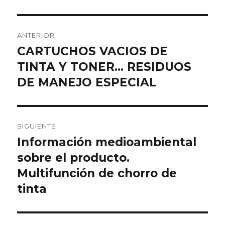
Navegación
ANTERIOR
de
CARTUCHOS VACIOS DE
Entrada
TINTA Y TONER… RESIDUOS
anterior:
entradas
DE MANEJO ESPECIAL
SIGUIENTE
Información medioambiental
Entrada
sobre el producto.
siguiente:
Multifunción de chorro de
tinta