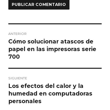
Navegación
ANTERIOR
de
Cómo solucionar atascos de
Entrada
papel en las impresoras serie
anterior:
entradas
700
SIGUIENTE
Los efectos del calor y la
Entrada
humedad en computadoras
siguiente:
personales